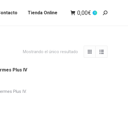
0,00
€
ontacto
Tienda Online
0
Buscar:
Mostrando el único resultado
ermes Plus IV
ermes Plus IV.