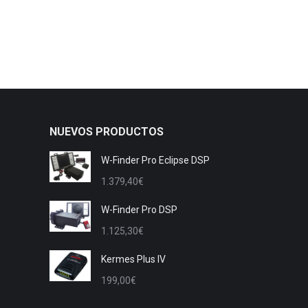
NUEVOS PRODUCTOS
W-Finder Pro Eclipse DSP
1.379,40
€
W-Finder Pro DSP
1.125,30
€
Kermes Plus IV
199,00
€