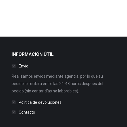
INFORMACIÓN ÚTIL
Envío
Realizamos envíos mediante agencia, por lo que su
pedido lo recibirá entre las 24-48 horas después del
pedido (sin contar días no laborables).
Política de devoluciones
Contacto